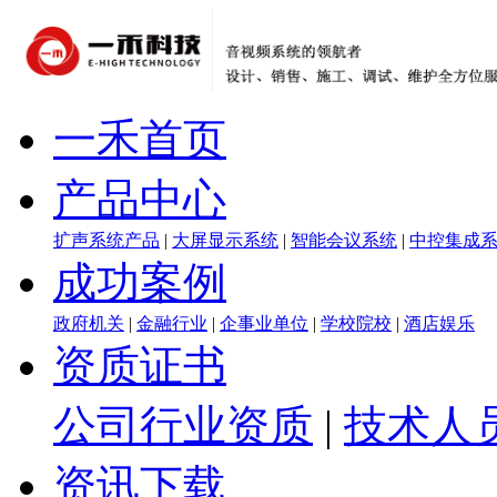
一禾首页
产品中心
扩声系统产品
|
大屏显示系统
|
智能会议系统
|
中控集成
成功案例
政府机关
|
金融行业
|
企事业单位
|
学校院校
|
酒店娱乐
资质证书
公司行业资质
|
技术人
资讯下载