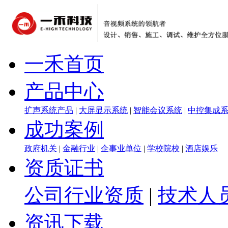
一禾首页
产品中心
扩声系统产品
|
大屏显示系统
|
智能会议系统
|
中控集成
成功案例
政府机关
|
金融行业
|
企事业单位
|
学校院校
|
酒店娱乐
资质证书
公司行业资质
|
技术人
资讯下载