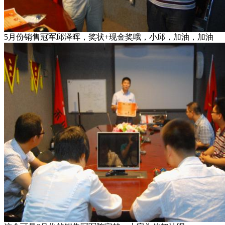
5月份销售冠军邱泽晖，奖状+现金奖哦，小邱，加油，加油