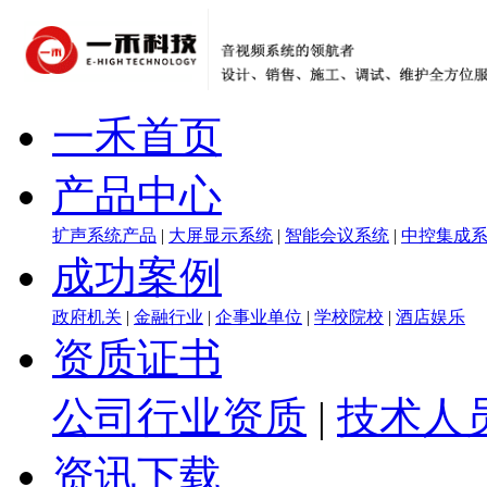
一禾首页
产品中心
扩声系统产品
|
大屏显示系统
|
智能会议系统
|
中控集成
成功案例
政府机关
|
金融行业
|
企事业单位
|
学校院校
|
酒店娱乐
资质证书
公司行业资质
|
技术人
资讯下载