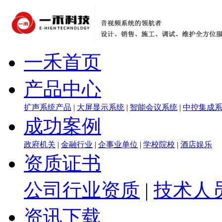
一禾首页
产品中心
扩声系统产品
|
大屏显示系统
|
智能会议系统
|
中控集成
成功案例
政府机关
|
金融行业
|
企事业单位
|
学校院校
|
酒店娱乐
资质证书
公司行业资质
|
技术人
资讯下载