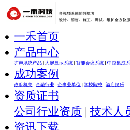
一禾首页
产品中心
扩声系统产品
|
大屏显示系统
|
智能会议系统
|
中控集成
成功案例
政府机关
|
金融行业
|
企事业单位
|
学校院校
|
酒店娱乐
资质证书
公司行业资质
|
技术人
资讯下载