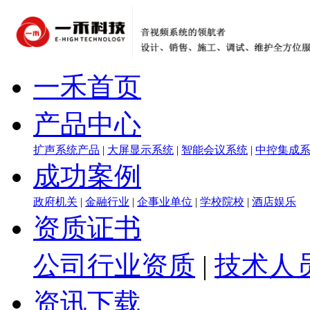
一禾首页
产品中心
扩声系统产品
|
大屏显示系统
|
智能会议系统
|
中控集成
成功案例
政府机关
|
金融行业
|
企事业单位
|
学校院校
|
酒店娱乐
资质证书
公司行业资质
|
技术人
资讯下载