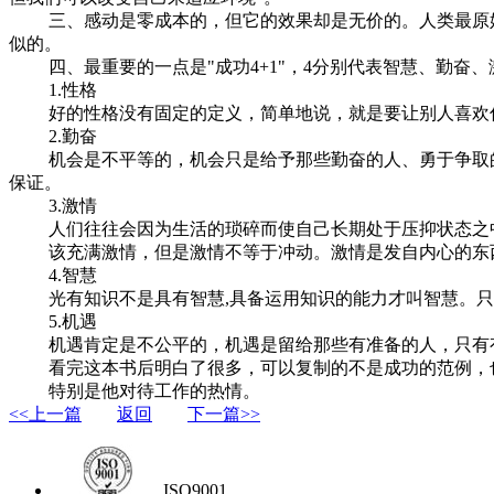
三、感动是零成本的，但它的效果却是无价的。人类最原始的
似的。
四、最重要的一点是"成功4+1"，4分别代表智慧、勤奋、
1.性格
好的性格没有固定的定义，简单地说，就是要让别人喜欢你
2.勤奋
机会是不平等的，机会只是给予那些勤奋的人、勇于争取的
保证。
3.激情
人们往往会因为生活的琐碎而使自己长期处于压抑状态之中
该充满激情，但是激情不等于冲动。激情是发自内心的东西
4.智慧
光有知识不是具有智慧,具备运用知识的能力才叫智慧。只有
5.机遇
机遇肯定是不公平的，机遇是留给那些有准备的人，只有有
看完这本书后明白了很多，可以复制的不是成功的范例，也
特别是他对待工作的热情。
<<上一篇
返回
下一篇>>
ISO9001