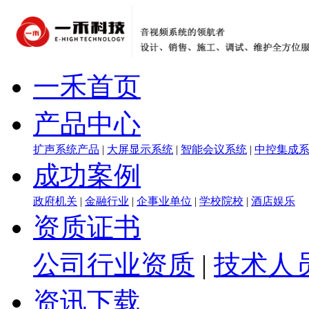
一禾首页
产品中心
扩声系统产品
|
大屏显示系统
|
智能会议系统
|
中控集成
成功案例
政府机关
|
金融行业
|
企事业单位
|
学校院校
|
酒店娱乐
资质证书
公司行业资质
|
技术人
资讯下载