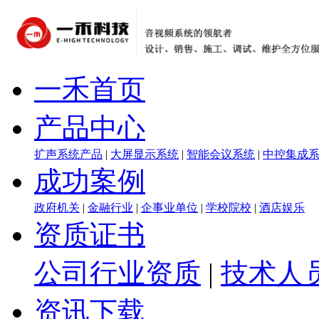
一禾首页
产品中心
扩声系统产品
|
大屏显示系统
|
智能会议系统
|
中控集成
成功案例
政府机关
|
金融行业
|
企事业单位
|
学校院校
|
酒店娱乐
资质证书
公司行业资质
|
技术人
资讯下载